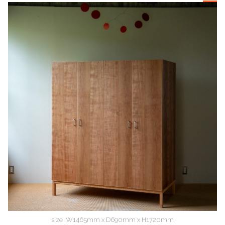
size :W1465mm x D690mm x H1720mm