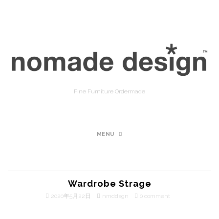
Fine Furniture Ordermade
MENU
Wardrobe Strage
2020年5月22日
nmddsgn
0 comment