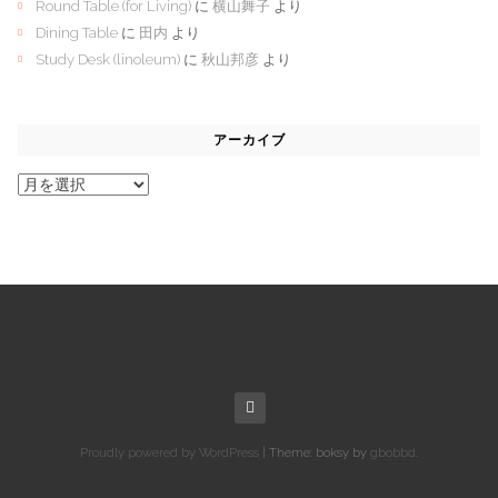
Round Table (for Living)
に
横山舞子
より
Dining Table
に
田内
より
Study Desk (linoleum)
に
秋山邦彦
より
アーカイブ
ア
ー
カ
イ
ブ
Proudly powered by WordPress
|
Theme: boksy by
gbobbd
.