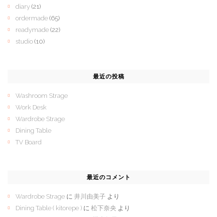
diary
(21)
ordermade
(65)
readymade
(22)
studio
(10)
最近の投稿
Washroom Strage
Work Desk
Wardrobe Strage
Dining Table
TV Board
最近のコメント
Wardrobe Strage
に
井川由美子
より
Dining Table ( kitorepe )
に
松下奈央
より