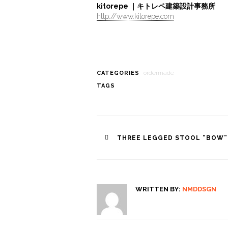
kitorepe ｜キトレペ建築設計事務所
http://www.kitorepe.com
ordermade
CATEGORIES
TAGS
Post
THREE LEGGED STOOL “BOW”
navigation
WRITTEN BY:
NMDDSGN