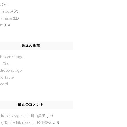
y
(21)
ermade
(65)
dymade
(22)
io
(10)
最近の投稿
hroom Strage
k Desk
drobe Strage
ng Table
Board
最近のコメント
drobe Strage
に
井川由美子
より
ng Table ( kitorepe )
に
松下奈央
より