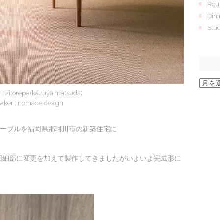
Roun
Dini
Stud
ア
ー
 : kitorepe (kazuya matsuda)
カ
aker : nomade design
イ
ブ
したテーブルを福岡県那珂川市の新築住宅に
、毎回細部に変更を加えて製作してきましたがいよいよ完成形に