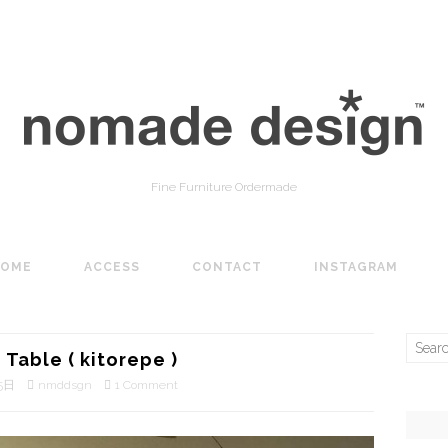
Fine Furniture Ordermade
HOME
ACCESS
CONTACT
INSTAGRAM
Search
 Table ( kitorepe )
for:
5日
nmddsgn
1 Comment