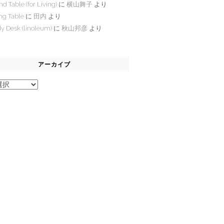
d Table (for Living)
に
横山舞子
より
ng Table
に
田内
より
y Desk (linoleum)
に
秋山邦彦
より
アーカイブ