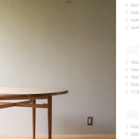
diar
ord
rea
stud
Was
Wor
War
Dini
TV 
War
Dini